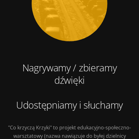
Nagrywamy / zbieramy
dźwięki
Udostępniamy i słuchamy
"Co krzyczą Krzyki" to projekt edukacyjno-społeczno-
warsztatowy (nazwa nawiązuje do byłej dzielnicy